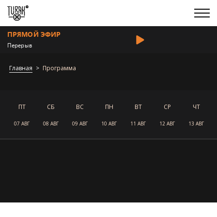
ПРЯМОЙ ЭФИР
Перерыв
Главная
Программа
ПТ
СБ
ВС
ПН
ВТ
СР
ЧТ
07 АВГ
08 АВГ
09 АВГ
10 АВГ
11 АВГ
12 АВГ
13 АВГ