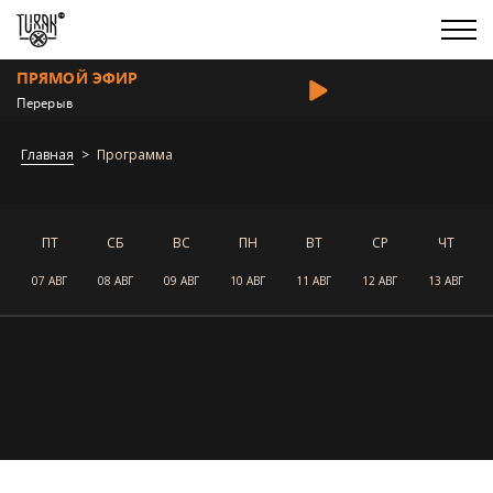
ПРЯМОЙ ЭФИР
Перерыв
Главная
Программа
ПТ
СБ
ВС
ПН
ВТ
СР
ЧТ
07 АВГ
08 АВГ
09 АВГ
10 АВГ
11 АВГ
12 АВГ
13 АВГ