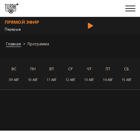
ПРЯМОЙ ЭФИР
Перерыв
Главная
Программа
ВС
ПН
ВТ
СР
ЧТ
ПТ
СБ
09 АВГ
10 АВГ
11 АВГ
12 АВГ
13 АВГ
14 АВГ
15 АВГ