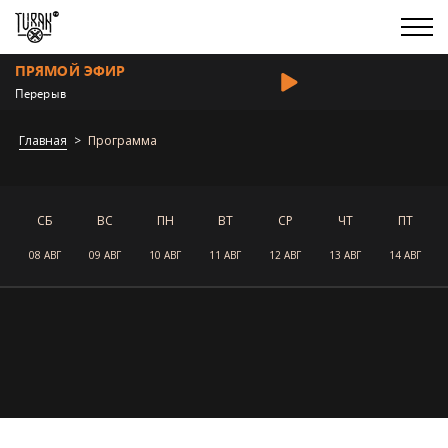
ПРЯМОЙ ЭФИР
Перерыв
Главная
Программа
СБ
ВС
ПН
ВТ
СР
ЧТ
ПТ
08 АВГ
09 АВГ
10 АВГ
11 АВГ
12 АВГ
13 АВГ
14 АВГ