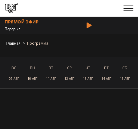
ПРЯМОЙ ЭФИР
Перерыв
Главная
Программа
ВС
ПН
ВТ
СР
ЧТ
ПТ
СБ
09 АВГ
10 АВГ
11 АВГ
12 АВГ
13 АВГ
14 АВГ
15 АВГ