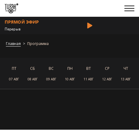
ПРЯМОЙ ЭФИР
Перерыв
Главная
Программа
ПТ
СБ
ВС
ПН
ВТ
СР
ЧТ
07 АВГ
08 АВГ
09 АВГ
10 АВГ
11 АВГ
12 АВГ
13 АВГ