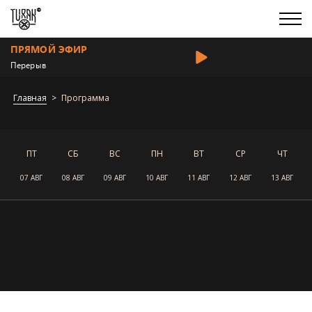
ПРЯМОЙ ЭФИР
Перерыв
Главная
Программа
ПТ
СБ
ВС
ПН
ВТ
СР
ЧТ
07 АВГ
08 АВГ
09 АВГ
10 АВГ
11 АВГ
12 АВГ
13 АВГ