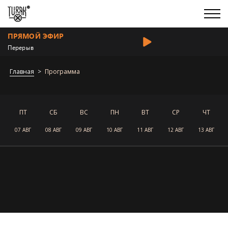
ПРЯМОЙ ЭФИР
Перерыв
Главная
Программа
ПТ
СБ
ВС
ПН
ВТ
СР
ЧТ
07 АВГ
08 АВГ
09 АВГ
10 АВГ
11 АВГ
12 АВГ
13 АВГ