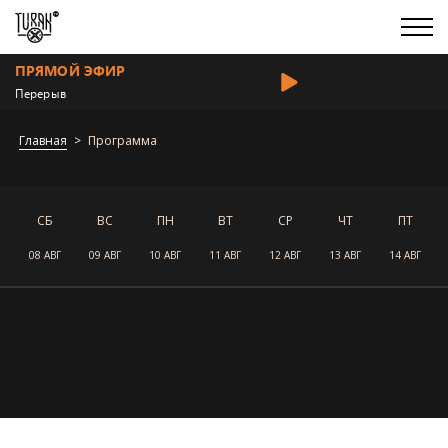
ПРЯМОЙ ЭФИР
Перерыв
Главная
Программа
СБ
ВС
ПН
ВТ
СР
ЧТ
ПТ
08 АВГ
09 АВГ
10 АВГ
11 АВГ
12 АВГ
13 АВГ
14 АВГ