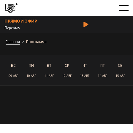
ПРЯМОЙ ЭФИР
Перерыв
Главная
Программа
ВС
ПН
ВТ
СР
ЧТ
ПТ
СБ
09 АВГ
10 АВГ
11 АВГ
12 АВГ
13 АВГ
14 АВГ
15 АВГ