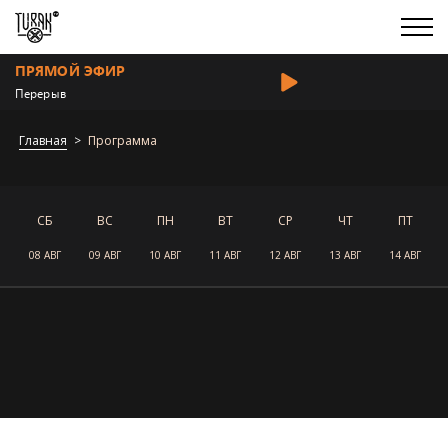
ПРЯМОЙ ЭФИР
Перерыв
Главная
Программа
СБ
ВС
ПН
ВТ
СР
ЧТ
ПТ
08 АВГ
09 АВГ
10 АВГ
11 АВГ
12 АВГ
13 АВГ
14 АВГ