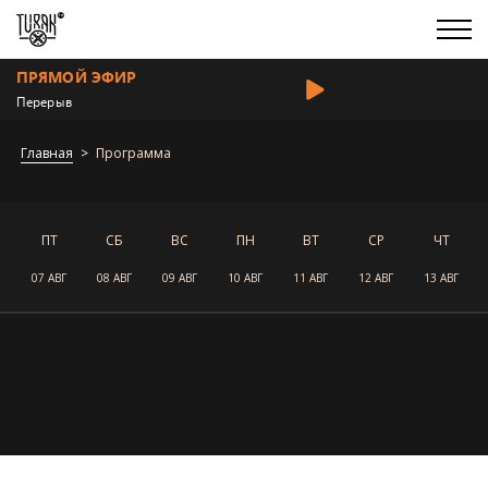
ПРЯМОЙ ЭФИР
Перерыв
Главная
Программа
ПТ
СБ
ВС
ПН
ВТ
СР
ЧТ
07 АВГ
08 АВГ
09 АВГ
10 АВГ
11 АВГ
12 АВГ
13 АВГ