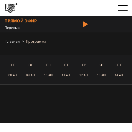
ПРЯМОЙ ЭФИР
Перерыв
Главная
Программа
СБ
ВС
ПН
ВТ
СР
ЧТ
ПТ
08 АВГ
09 АВГ
10 АВГ
11 АВГ
12 АВГ
13 АВГ
14 АВГ