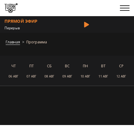
ПРЯМОЙ ЭФИР
Перерыв
Главная
Программа
ЧТ
ПТ
СБ
ВС
ПН
ВТ
СР
06 АВГ
07 АВГ
08 АВГ
09 АВГ
10 АВГ
11 АВГ
12 АВГ