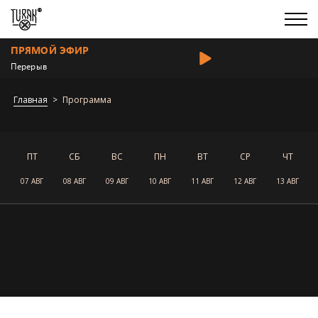
ПРЯМОЙ ЭФИР
Перерыв
Главная
Программа
ПТ
СБ
ВС
ПН
ВТ
СР
ЧТ
07 АВГ
08 АВГ
09 АВГ
10 АВГ
11 АВГ
12 АВГ
13 АВГ