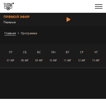
ПРЯМОЙ ЭФИР
Перерыв
Главная
Программа
ПТ
СБ
ВС
ПН
ВТ
СР
ЧТ
07 АВГ
08 АВГ
09 АВГ
10 АВГ
11 АВГ
12 АВГ
13 АВГ